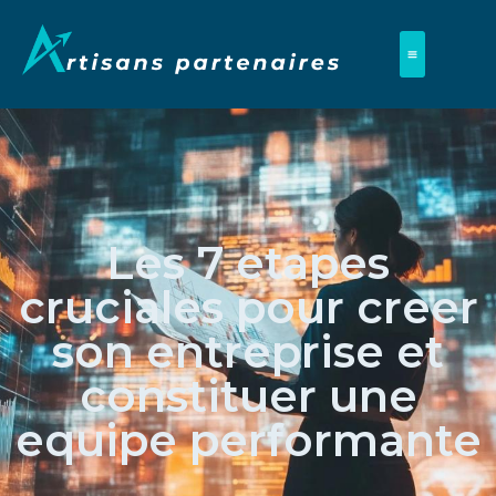
Les 7 etapes
cruciales pour creer
son entreprise et
constituer une
equipe performante